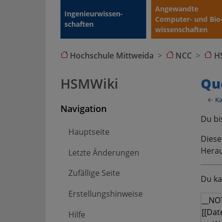
Angewandte
Ingenieur­wissen­
Computer- und Bio
schaften
wissen­schaften
Hochschule Mittweida
NCC
H
HSMWiki
Qu
←
K
Navigation
Du bi
Hauptseite
Diese
Herau
Letzte Änderungen
Zufällige Seite
Du ka
Erstellungshinweise
Hilfe