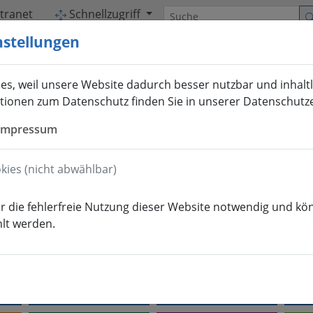
Suche
ntranet
Schnellzugriff
nstellungen
s, weil unsere Website dadurch besser nutzbar und inhaltl
tionen zum Datenschutz finden Sie in unserer Datenschutz
Impressum
ies (nicht abwählbar)
ür die fehlerfreie Nutzung dieser Website notwendig und k
lt werden.
ABSOLVENTEN
INTER­NATIONALES
FOR